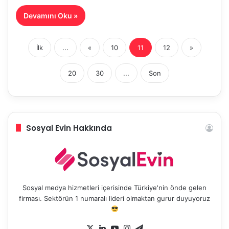
Devamını Oku »
İlk
...
«
10
11
12
»
20
30
...
Son
Sosyal Evin Hakkında
Sosyal medya hizmetleri içerisinde Türkiye'nin önde gelen
firması. Sektörün 1 numaralı lideri olmaktan gurur duyuyoruz
X
LinkedIn
YouTube
Instagram
Telegram