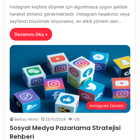
Instagram keşfete düşmek için algoritmaya uygun şekilde
hareket etmeniz gerekmektedir. Instagram hesabınızı veya
sayfanızı büyütmek istiyorsanız, en etkili yöntem olan…
Devamını Oku »
Instagram Destek
Berkay Akıncı
25/10/2024
126
Sosyal Medya Pazarlama Stratejisi
Rehberi