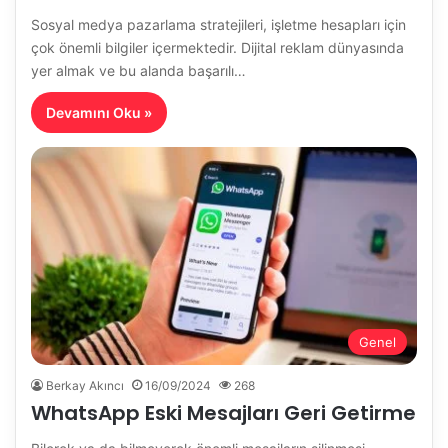
Sosyal medya pazarlama stratejileri, işletme hesapları için
çok önemli bilgiler içermektedir. Dijital reklam dünyasında
yer almak ve bu alanda başarılı…
Devamını Oku »
Genel
Berkay Akıncı
16/09/2024
268
WhatsApp Eski Mesajları Geri Getirme