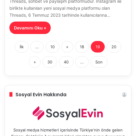
Threads, sohbet ve paylaşım platformudur. Instagram ile
birlikte kullanılan yeni sosyal medya platformu olan
Threads, 6 Temmuz 2023 tarihinde kullanıcılarına…
Devamını Oku »
İlk
...
10
«
18
19
20
»
30
40
...
Son
Sosyal Evin Hakkında
Sosyal medya hizmetleri içerisinde Türkiye'nin önde gelen