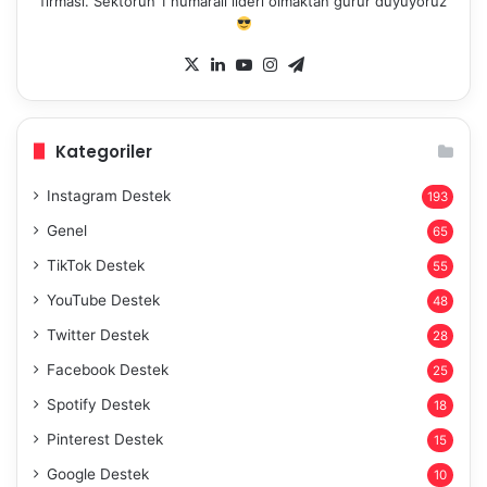
firması. Sektörün 1 numaralı lideri olmaktan gurur duyuyoruz
X
LinkedIn
YouTube
Instagram
Telegram
Kategoriler
Instagram Destek
193
Genel
65
TikTok Destek
55
YouTube Destek
48
Twitter Destek
28
Facebook Destek
25
Spotify Destek
18
Pinterest Destek
15
Google Destek
10