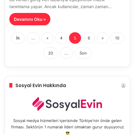
tanımlama yapar. Ancak kullanıcılar, zaman zaman…
Devamını Oku »
İlk
...
«
4
5
6
»
10
20
...
Son
Sosyal Evin Hakkında
Sosyal medya hizmetleri içerisinde Türkiye'nin önde gelen
firması. Sektörün 1 numaralı lideri olmaktan gurur duyuyoruz