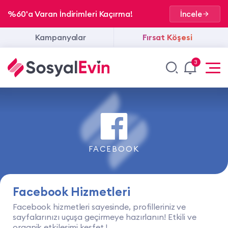
%60'a Varan İndirimleri Kaçırma!
İncele
Kampanyalar
Fırsat Köşesi
3
FACEBOOK
Facebook Hizmetleri
Facebook hizmetleri sayesinde, profilleriniz ve
sayfalarınızı uçuşa geçirmeye hazırlanın! Etkili ve
organik etkileşimi keşfet !