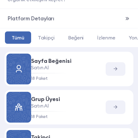
Platform Detayları
Tümü
Takipçi
Beğeni
İzlenme
Yor
Sayfa Beğenisi
Satın Al
18 Paket
Grup Üyesi
Satın Al
18 Paket
Takipçi