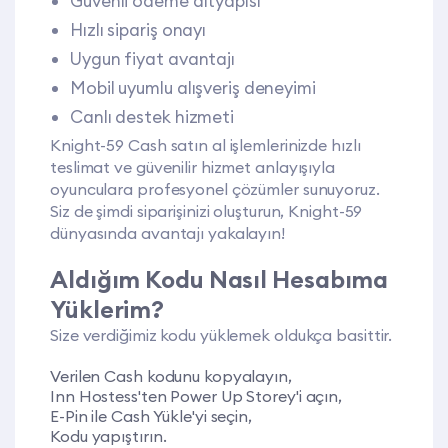
Güvenli ödeme altyapısı
Hızlı sipariş onayı
Uygun fiyat avantajı
Mobil uyumlu alışveriş deneyimi
Canlı destek hizmeti
Knight-59 Cash satın al işlemlerinizde hızlı
teslimat ve güvenilir hizmet anlayışıyla
oyunculara profesyonel çözümler sunuyoruz.
Siz de şimdi siparişinizi oluşturun, Knight-59
dünyasında avantajı yakalayın!
Aldığım Kodu Nasıl Hesabıma
Yüklerim?
Size verdiğimiz kodu yüklemek oldukça basittir.
Verilen Cash kodunu kopyalayın,
Inn Hostess'ten Power Up Storey'i açın,
E-Pin ile Cash Yükle'yi seçin,
Kodu yapıştırın.