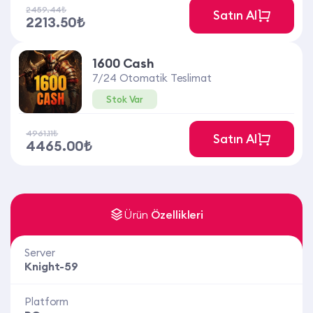
2459.44₺
Satın Al
2213.50₺
1600 Cash
7/24 Otomatik Teslimat
Stok Var
4961.11₺
Satın Al
4465.00₺
Ürün
Özellikleri
Server
Knight-59
Platform