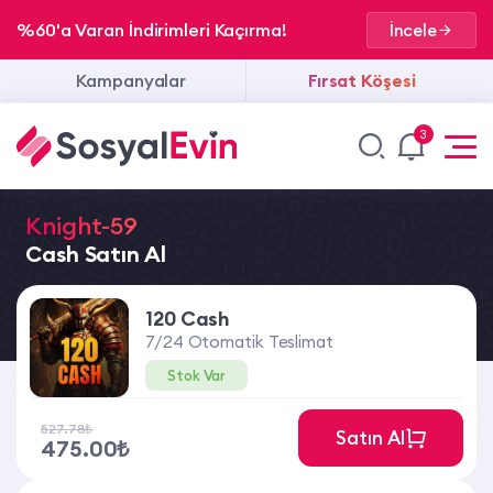
%60'a Varan İndirimleri Kaçırma!
İncele
Kampanyalar
Fırsat Köşesi
3
Knight-59
Cash Satın Al
120 Cash
7/24 Otomatik Teslimat
Stok Var
527.78₺
Satın Al
475.00₺