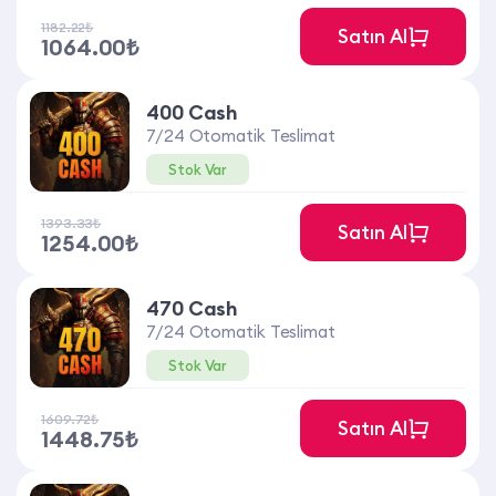
1182.22₺
Satın Al
1064.00₺
400 Cash
7/24 Otomatik Teslimat
Stok Var
1393.33₺
Satın Al
1254.00₺
470 Cash
7/24 Otomatik Teslimat
Stok Var
1609.72₺
Satın Al
1448.75₺