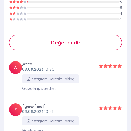
8
5
1
4
Değerlendir
A***
A
08.08.2026 10:50
Instagram Ücretsiz Takipçi
Güzelmiş sevdim
fgewfewf
F
08.08.2026 10:41
Instagram Ücretsiz Takipçi
Harikasınız