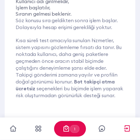
Kullanıcı adı girilmelidir,
İşlem başlatılır,
Sıranın gelmesi beklenir.
Söz konusu sıra geldikten sonra işlem başlar.
Dolayısıyla hesap erişimi gerekliliği yoktur.
Kısa süreli test amacıyla sunulan hizmetler,
sistem yapısını gözlemleme fırsatı da tanır. Bu
noktada kullanıcı, daha geniş paketlere
geçmeden önce aracın stabil biçimde
çalıştığını deneyimleme şansı elde eder.
Takipçi gönderimi zamana yayılır ve profilin
doğal görünümü korunur.
Bot takipçi atma
ücretsiz
seçenekleri bu biçimde işlem yaparak
risk oluşturmadan görünürlük desteği sunar.
Organik Instagram Takipçi
1
Yükseltme Yolları