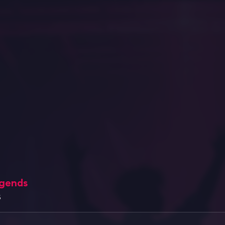
egends
s