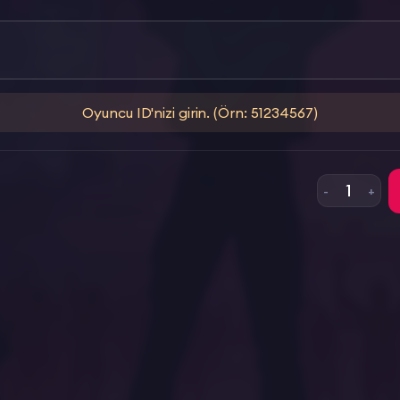
Oyuncu ID'nizi girin. (Örn: 51234567)
1
-
+