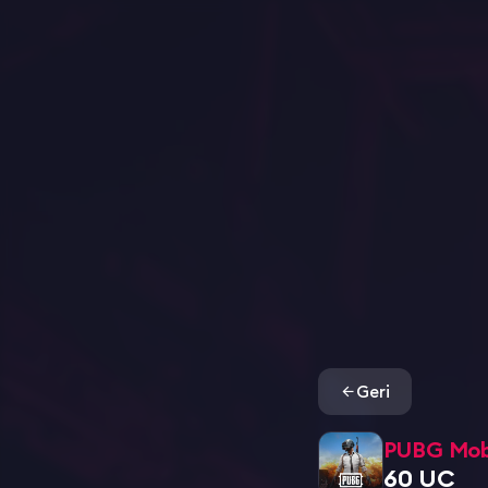
Geri
PUBG Mob
60 UC