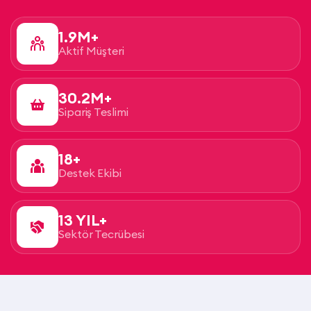
1.9M+
Aktif Müşteri
30.2M+
Sipariş Teslimi
18+
Destek Ekibi
13 YIL+
Sektör Tecrübesi