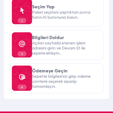
Seçim Yap
Paket seçimini yaptıktan sonra
Satın Al butonuna basın.
2
Bilgileri Doldur
Açılan sayfada istenen işlem
adresini girin ve Devam Et ile
sepete ekleyin..
3
Ödemeye Geçin
Sepette bilgilerinizi girip ödeme
yöntemi seçerek siparişi
tamamlayın.
4