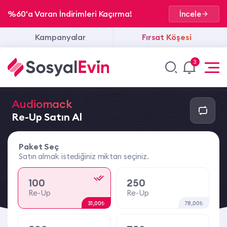
%60'a Varan İndirimleri Kaçırma!
İncele
Kampanyalar
Fırsat Köşesi
3
Audiomack
Re-Up Satın Al
Paket Seç
Satın almak istediğiniz miktarı seçiniz.
100
250
Re-Up
Re-Up
31,00₺
78,00₺