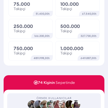
75.000
100.000
Takipçi
Takipçi
51.400,00₺
67.540,00₺
250.000
500.000
Takipçi
Takipçi
166.300,00₺
327.700,00₺
750.000
1.000.000
Takipçi
Takipçi
489.998,00₺
649.887,00₺
74 Kişinin
Sepetinde
ÖRNEK KULLANICILAR