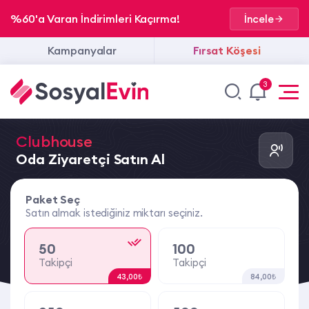
%60'a Varan İndirimleri Kaçırma!
İncele
Kampanyalar
Fırsat Köşesi
3
Clubhouse
Oda Ziyaretçi Satın Al
Paket Seç
Satın almak istediğiniz miktarı seçiniz.
50
100
Takipçi
Takipçi
43,00₺
84,00₺