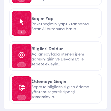
Seçim Yap
Paket seçimini yaptıktan sonra
Satın Al butonuna basın.
2
Bilgileri Doldur
Açılan sayfada istenen işlem
adresini girin ve Devam Et ile
sepete ekleyin..
3
Ödemeye Geçin
Sepette bilgilerinizi girip ödeme
yöntemi seçerek siparişi
tamamlayın.
4