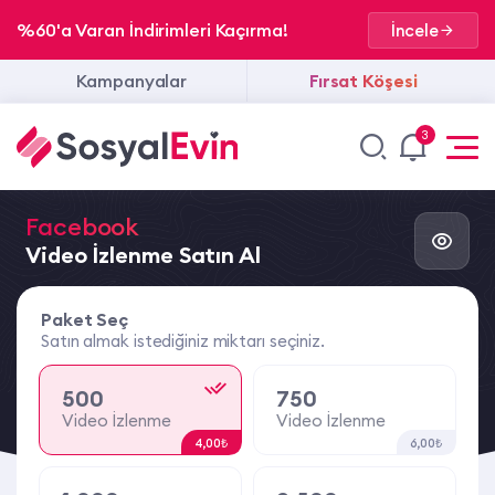
%60'a Varan İndirimleri Kaçırma!
İncele
Kampanyalar
Fırsat Köşesi
3
Facebook
Video İzlenme Satın Al
Paket Seç
Satın almak istediğiniz miktarı seçiniz.
500
750
Video İzlenme
Video İzlenme
4,00₺
6,00₺