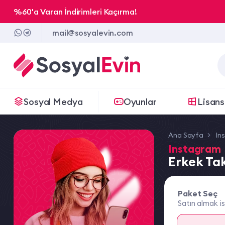
%60'a Varan İndirimleri Kaçırma!
mail@sosyalevin.com
Sosyal Medya
Oyunlar
Lisans
Ana Sayfa
In
Instagram
Erkek Tak
Paket Seç
Satın almak is