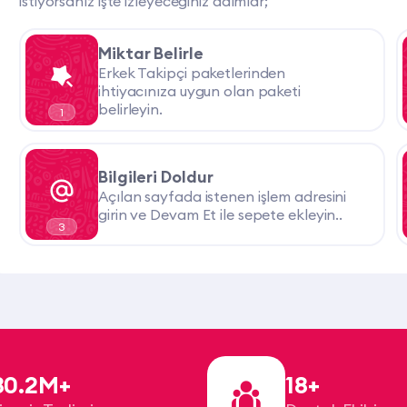
istiyorsanız işte izleyeceğiniz adımlar;
Miktar Belirle
Erkek Takipçi paketlerinden
ihtiyacınıza uygun olan paketi
belirleyin.
1
Bilgileri Doldur
Açılan sayfada istenen işlem adresini
girin ve Devam Et ile sepete ekleyin..
3
30.2M+
18+