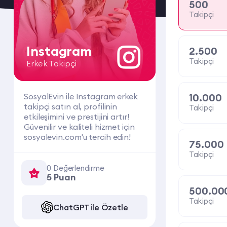
500
Takipçi
Instagram
2.500
Takipçi
Erkek Takipçi
SosyalEvin ile Instagram erkek
10.000
takipçi satın al, profilinin
Takipçi
etkileşimini ve prestijini artır!
Güvenilir ve kaliteli hizmet için
sosyalevin.com'u tercih edin!
75.000
Takipçi
0 Değerlendirme
5 Puan
500.00
Takipçi
ChatGPT ile Özetle