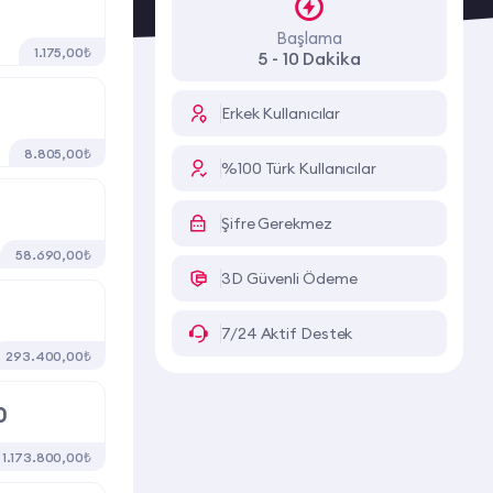
Başlama
1.175,00₺
5 - 10 Dakika
Erkek Kullanıcılar
8.805,00₺
%100 Türk Kullanıcılar
Şifre Gerekmez
58.690,00₺
3D Güvenli Ödeme
7/24 Aktif Destek
293.400,00₺
0
1.173.800,00₺