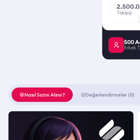
2.500.
Takipçi
500 A
Erkek T
Nasıl Satın Alınır?
Değerlendirmeler (0)