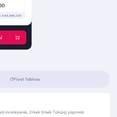
00
7.445.558,00₺
Al
Fiyat Tablosu
imizi inceleyerek, Erkek Erkek Takipçi yapmak