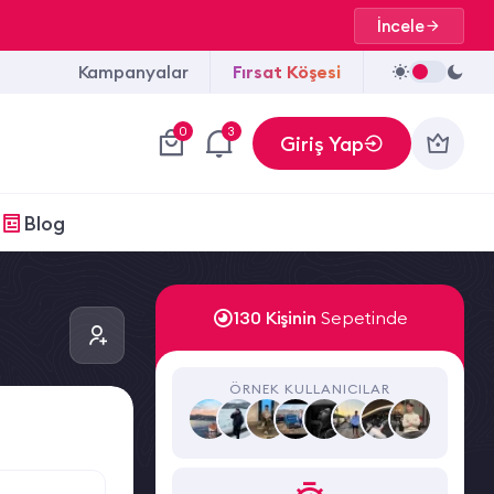
İncele
Kampanyalar
Fırsat Köşesi
0
3
Giriş Yap
Blog
130 Kişinin
Sepetinde
ÖRNEK KULLANICILAR