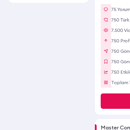
75 Yoru
750 Türk
7.500 Vi
750 Profi
750 Gönd
750 Gön
750 Etki
Toplam 1
Master Com