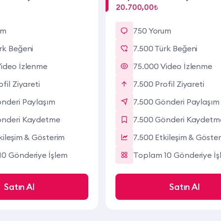
20.700,00₺
um
750 Yorum
rk Beğeni
7.500 Türk Beğeni
ideo İzlenme
75.000 Video İzlenme
fil Ziyareti
7.500 Profil Ziyareti
nderi Paylaşım
7.500 Gönderi Paylaşım
önderi Kaydetme
7.500 Gönderi Kaydetm
kileşim & Gösterim
7.500 Etkileşim & Göste
0 Gönderiye İşlem
Toplam 10 Gönderiye İş
Satın Al
Satın Al