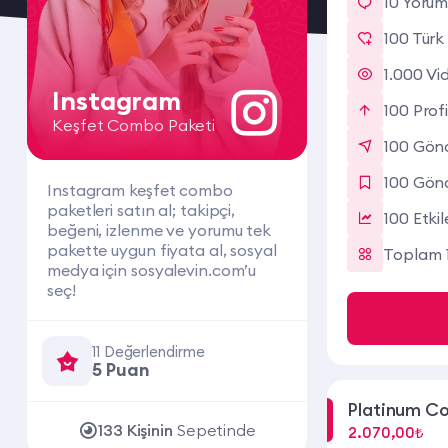
10 Yoru
100 Türk
1.000 Vi
Instagram
100 Profi
Keşfet Combo Paketi
100 Gönd
100 Gön
Instagram keşfet combo
paketleri satın al; takipçi,
100 Etki
beğeni, izlenme ve yorumu tek
pakette uygun fiyata al, sosyal
Toplam 1
medya için sosyalevin.com’u
seç!
11 Değerlendirme
5 Puan
Platinum C
133 Kişinin
Sepetinde
2.070,00₺