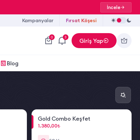
İncele
Kampanyalar
Fırsat Köşesi
0
3
Giriş Yap
Blog
Gold Combo Keşfet
1.380,00₺