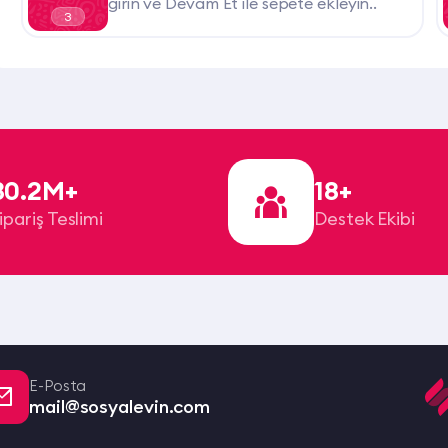
girin ve Devam Et ile sepete ekleyin..
3
30.2M+
18+
ipariş Teslimi
Destek Ekibi
E-Posta
mail@sosyalevin.com