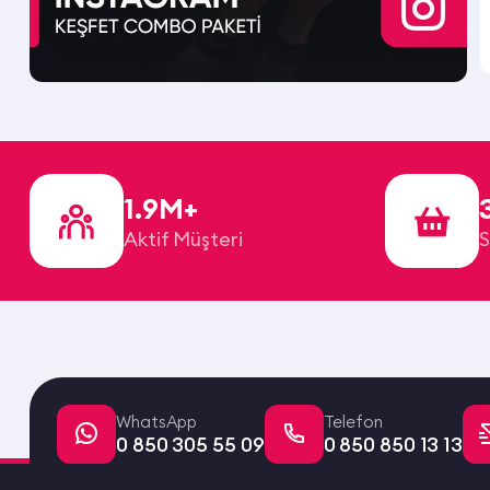
1.9M+
Aktif Müşteri
S
WhatsApp
Telefon
0 850 305 55 09
0 850 850 13 13