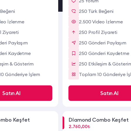
m
25 Yorum
 Beğeni
250 Türk Beğeni
deo İzlenme
2.500 Video İzlenme
l Ziyareti
250 Profil Ziyareti
eri Paylaşım
250 Gönderi Paylaşım
deri Kaydetme
250 Gönderi Kaydetme
leşim & Gösterim
250 Etkileşim & Gösteri
0 Gönderiye İşlem
Toplam 10 Gönderiye İş
Satın Al
Satın Al
ombo Keşfet
Diamond Combo Keşfet
2.760,00₺