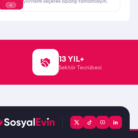
yöntemi seçerek siparişi tamamlayın.
4
13 YIL+
Sektör Tecrübesi