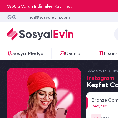
%60'a Varan İndirimleri Kaçırma!
mail@sosyalevin.com
Sosyal Medya
Oyunlar
Lisans
Ana Sayfa
In
Instagram
Keşfet Co
Bronze Com
345,60₺