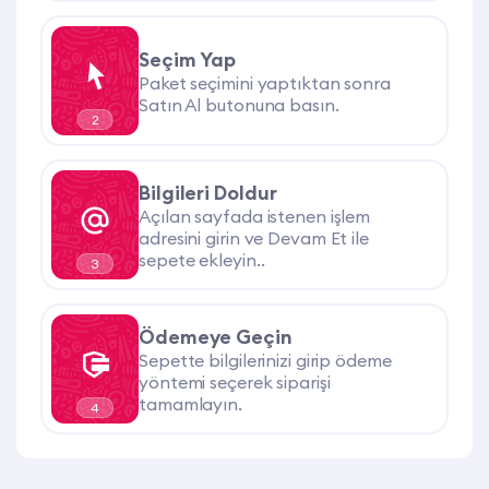
Seçim Yap
Paket seçimini yaptıktan sonra
Satın Al butonuna basın.
2
Bilgileri Doldur
Açılan sayfada istenen işlem
adresini girin ve Devam Et ile
sepete ekleyin..
3
Ödemeye Geçin
Sepette bilgilerinizi girip ödeme
yöntemi seçerek siparişi
tamamlayın.
4