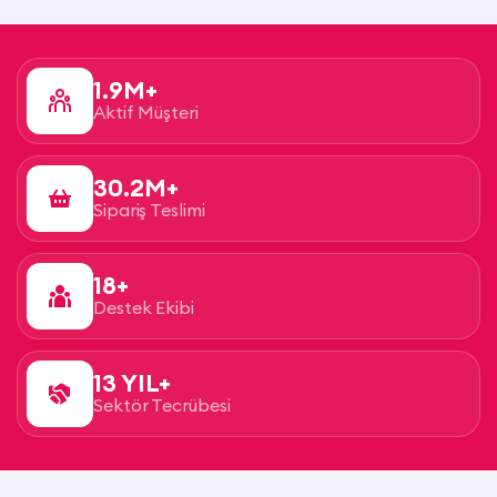
1.9M+
Aktif Müşteri
30.2M+
Sipariş Teslimi
18+
Destek Ekibi
13 YIL+
Sektör Tecrübesi