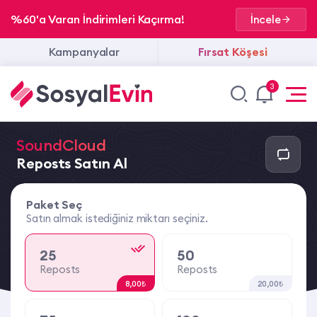
%60'a Varan İndirimleri Kaçırma!
İncele
Kampanyalar
Fırsat Köşesi
3
SoundCloud
Reposts Satın Al
Paket Seç
Satın almak istediğiniz miktarı seçiniz.
25
50
Reposts
Reposts
8,00₺
20,00₺