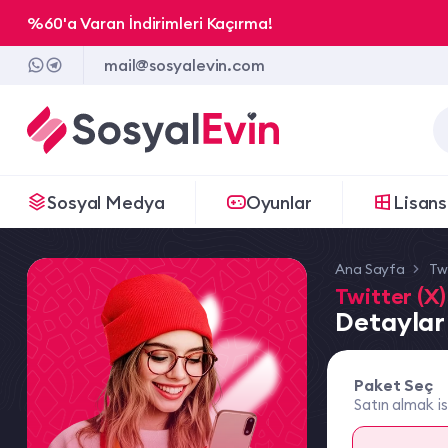
%60'a Varan İndirimleri Kaçırma!
mail@sosyalevin.com
Sosyal Medya
Oyunlar
Lisans
Ana Sayfa
Twi
Twitter (X)
Detaylar 
Paket Seç
Satın almak is