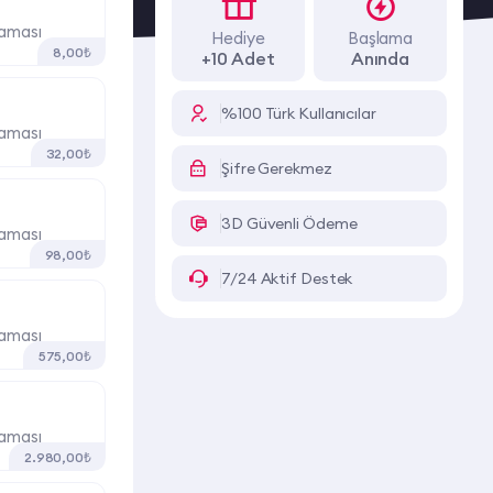
laması
Hediye
Başlama
8,00₺
+10 Adet
Anında
%100 Türk Kullanıcılar
laması
32,00₺
Şifre Gerekmez
3D Güvenli Ödeme
laması
98,00₺
7/24 Aktif Destek
laması
575,00₺
laması
2.980,00₺