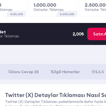
0
1.000.000
2.500.00
ıklaması
Detaylar Tıklaması
Detaylar Tık
4.125,00₺
5.000,00₺
det
2,00₺
Satın 
ar Tıklaması
Soru-Cevap (0)
İlgili Hizmetler
S.S.S
Twitter (X) Detaylar Tıklaması Nasıl S
Twitter (X) Detaylar Tıklaması paketlerimizle daha fazla kiş