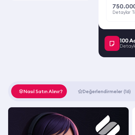
750.00
Detaylar T
100 A
Detayl
Nasıl Satın Alınır?
Değerlendirmeler (16)