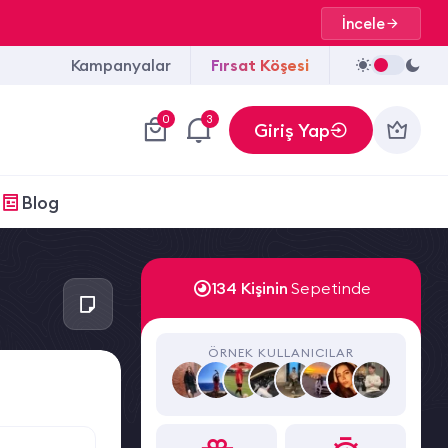
İncele
Kampanyalar
Fırsat Köşesi
0
3
Giriş Yap
Blog
134 Kişinin
Sepetinde
ÖRNEK KULLANICILAR