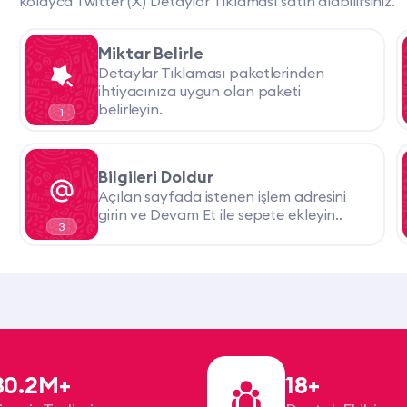
kolayca Twitter (X) Detaylar Tıklaması satın alabilirsiniz.
Miktar Belirle
Detaylar Tıklaması paketlerinden
ihtiyacınıza uygun olan paketi
belirleyin.
1
Bilgileri Doldur
Açılan sayfada istenen işlem adresini
girin ve Devam Et ile sepete ekleyin..
3
30.2M+
18+