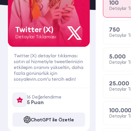
100
Detaylar T
Twitter (X)
750
Detaylar T
Detaylar Tıklaması
Twitter (X) detaylar tıklaması
5.000
satın al hizmetiyle tweetlerinizin
Detaylar T
etkileşim oranını yükseltin, daha
fazla görünürlük için
sosyalevin.com’u tercih edin!
25.000
Detaylar T
16 Değerlendirme
5 Puan
100.00
Detaylar T
ChatGPT ile Özetle