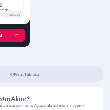
0
laması
11.250,00₺
Al
Fiyat Tablosu
atın Alınır?
iye ulaşabilirsiniz. Aşağıdaki adımları izleyerek