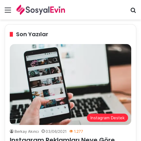
Menü
A
Son Yazılar
Instagram Destek
Berkay Akıncı
03/06/2021
1.277
Instagram Reklamları Neye Göre