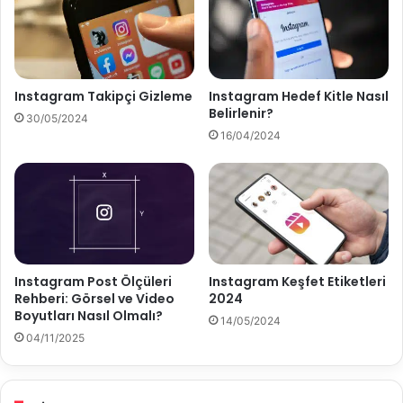
Ç
y
ı
u
k
t
a
u
r
N
Instagram Takipçi Gizleme
Instagram Hedef Kitle Nasıl
?
e
Belirlenir?
30/05/2024
d
16/04/2024
i
r
?
Instagram Post Ölçüleri
Instagram Keşfet Etiketleri
Rehberi: Görsel ve Video
2024
Boyutları Nasıl Olmalı?
14/05/2024
04/11/2025