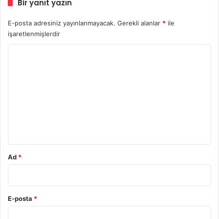
Bir yanıt yazın
E-posta adresiniz yayınlanmayacak.
Gerekli alanlar
*
ile
işaretlenmişlerdir
Y
o
r
u
m
*
Ad
*
E-posta
*