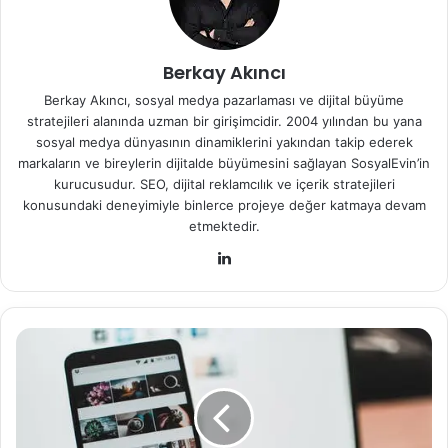
Berkay Akıncı
Berkay Akıncı, sosyal medya pazarlaması ve dijital büyüme
stratejileri alanında uzman bir girişimcidir. 2004 yılından bu yana
sosyal medya dünyasının dinamiklerini yakından takip ederek
markaların ve bireylerin dijitalde büyümesini sağlayan SosyalEvin’in
kurucusudur. SEO, dijital reklamcılık ve içerik stratejileri
konusundaki deneyimiyle binlerce projeye değer katmaya devam
etmektedir.
Lin
ke
dIn
I
n
s
t
a
g