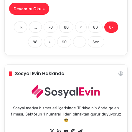
Devamını Oku »
İlk
...
70
80
«
86
87
88
»
90
...
Son
Sosyal Evin Hakkında
Sosyal medya hizmetleri içerisinde Türkiye'nin önde gelen
firması. Sektörün 1 numaralı lideri olmaktan gurur duyuyoruz
X
LinkedIn
YouTube
Instagram
Telegram