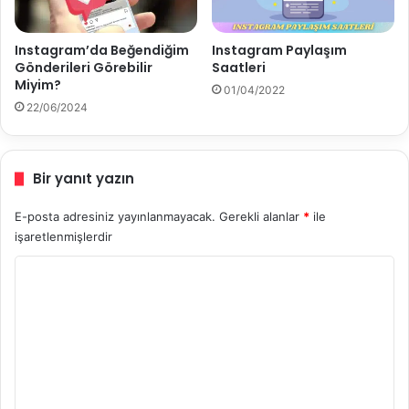
ı
r
ı
Instagram’da Beğendiğim
Instagram Paylaşım
l
Gönderileri Görebilir
Saatleri
ı
Miyim?
01/04/2022
r
22/06/2024
?
Bir yanıt yazın
E-posta adresiniz yayınlanmayacak.
Gerekli alanlar
*
ile
işaretlenmişlerdir
Y
o
r
u
m
*