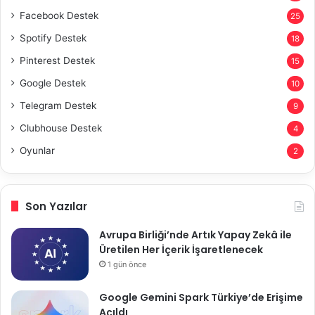
Facebook Destek
25
Spotify Destek
18
Pinterest Destek
15
Google Destek
10
Telegram Destek
9
Clubhouse Destek
4
Oyunlar
2
Son Yazılar
Avrupa Birliği’nde Artık Yapay Zekâ ile
Üretilen Her İçerik İşaretlenecek
1 gün önce
Google Gemini Spark Türkiye’de Erişime
Açıldı