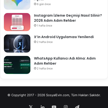
6 gün önce
Instagram İzleme Geçmişi Nasıl Silinir?
2026 Adım Adım Rehber
1 hafta önce
X’in Android Uygulaması Yenilendi
2 hafta önce
WhatsApp Kullanıcı Adı Alma: Adım
Adım Rehber
2 hafta önce
© Copyright 2017 - 2026 SosyalEvin.com, Tüm Hakları Saklıdır.
X
LinkedIn
YouTube
Instagram
Telegram