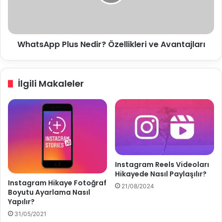
z
A
l
p
e
p
m
P
WhatsApp Plus Nedir? Özellikleri ve Avantajları
e
l
u
s
N
İlgili Makaleler
e
d
i
r
?
Ö
z
e
Instagram Reels Videoları
l
Hikayede Nasıl Paylaşılır?
l
Instagram Hikaye Fotoğraf
21/08/2024
i
Boyutu Ayarlama Nasıl
k
Yapılır?
l
31/05/2021
e