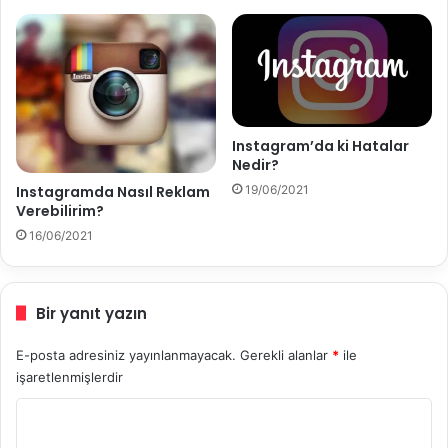
r
i
v
e
A
v
Instagram’da ki Hatalar
a
Nedir?
n
t
19/06/2021
Instagramda Nasıl Reklam
a
Verebilirim?
j
16/06/2021
l
a
r
Bir yanıt yazın
ı
E-posta adresiniz yayınlanmayacak.
Gerekli alanlar
*
ile
işaretlenmişlerdir
Y
o