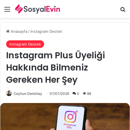
Menü
A
Anasayfa
/
Instagram Destek
Instagram Destek
Instagram Plus Üyeliği
Hakkında Bilmeniz
Gereken Her Şey
Ceyhun Demirtaş
07/07/2026
0
88