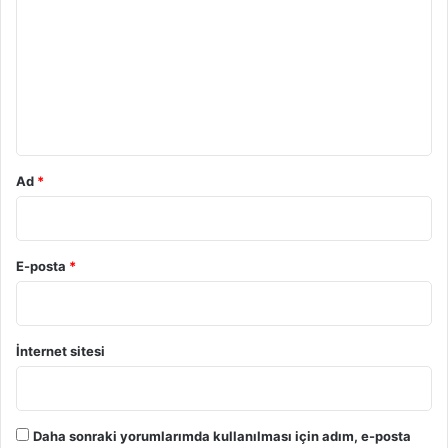
r
u
m
*
Ad
*
E-posta
*
İnternet sitesi
Daha sonraki yorumlarımda kullanılması için adım, e-posta