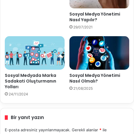
N
a
Sosyal Medya Yönetimi
s
Nasıl Yapılır?
ı
29/07/2021
l
K
a
y
d
e
d
i
Sosyal Medyada Marka
Sosyal Medya Yönetimi
l
Sadakati Oluşturmanın
Nasıl Olmalı?
i
Yolları
21/08/2025
r
24/11/2024
?
Bir yanıt yazın
E-posta adresiniz yayınlanmayacak.
Gerekli alanlar
*
ile