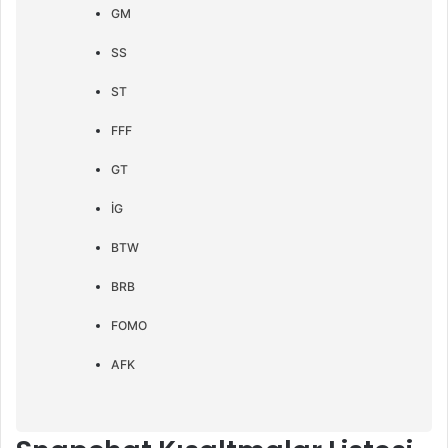
GM
SS
ST
FFF
GT
İG
BTW
BRB
FOMO
AFK