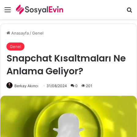
Menü
A
Anasayfa
/
Genel
Genel
Snapchat Kısaltmaları Ne
Anlama Geliyor?
Berkay Akıncı
31/08/2024
0
201