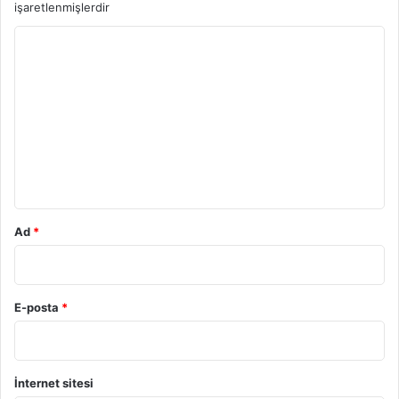
işaretlenmişlerdir
Y
o
r
u
m
*
Ad
*
E-posta
*
İnternet sitesi