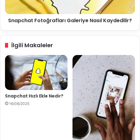
a
?
t
N
F
Snapchat Fotoğrafları Galeriye Nasıl Kaydedilir?
a
o
s
t
ı
o
l
ğ
İlgili Makaleler
K
r
u
a
l
f
l
l
a
a
n
r
ı
ı
l
G
Snapchat Hızlı Ekle Nedir?
ı
a
16/08/2025
r
l
?
e
r
i
y
e