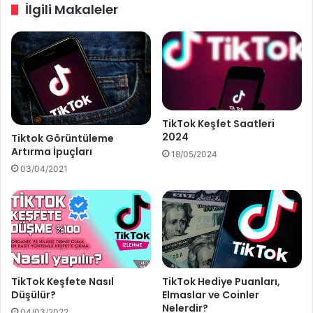
İlgili Makaleler
n
l
e
O
Ç
l
ı
m
k
a
m
n
a
ı
n
n
TikTok Keşfet Saatleri
ı
İ
2024
Tiktok Görüntüleme
n
p
Artırma İpuçları
18/05/2024
Y
u
03/04/2021
o
ç
l
l
l
a
a
r
r
ı
ı
TikTok Keşfete Nasıl
TikTok Hediye Puanları,
Düşülür?
Elmaslar ve Coinler
Nelerdir?
04/03/2022