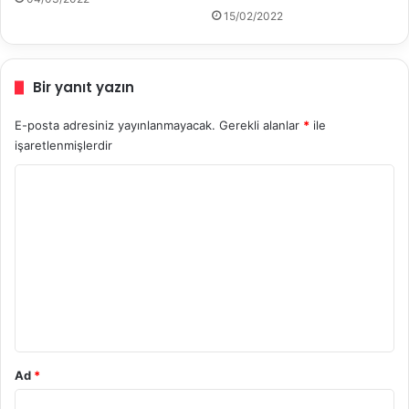
15/02/2022
Bir yanıt yazın
E-posta adresiniz yayınlanmayacak.
Gerekli alanlar
*
ile
işaretlenmişlerdir
Y
o
r
u
m
*
Ad
*