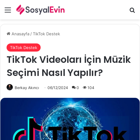
Menü
A
Anasayfa
/
TikTok Destek
TikTok Destek
TikTok Videoları İçin Müzik
Seçimi Nasıl Yapılır?
Berkay Akıncı
06/12/2024
0
104