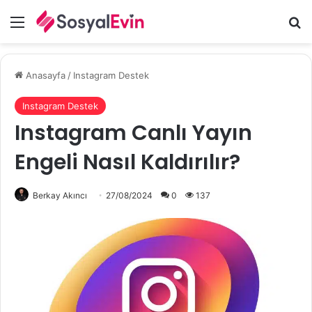
Menü
A
Anasayfa
/
Instagram Destek
Instagram Destek
Instagram Canlı Yayın
Engeli Nasıl Kaldırılır?
Berkay Akıncı
27/08/2024
0
137