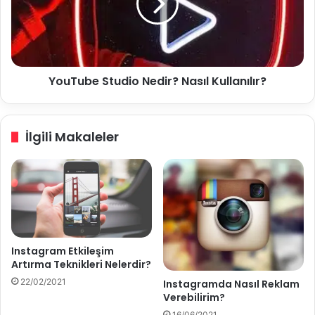
e
u
d
b
i
e
r
S
?
t
YouTube Studio Nedir? Nasıl Kullanılır?
N
u
a
d
s
i
ı
o
İlgili Makaleler
l
N
K
e
u
d
l
i
l
r
a
?
n
N
ı
a
Instagram Etkileşim
l
s
Artırma Teknikleri Nelerdir?
ı
ı
22/02/2021
Instagramda Nasıl Reklam
r
l
Verebilirim?
?
K
16/06/2021