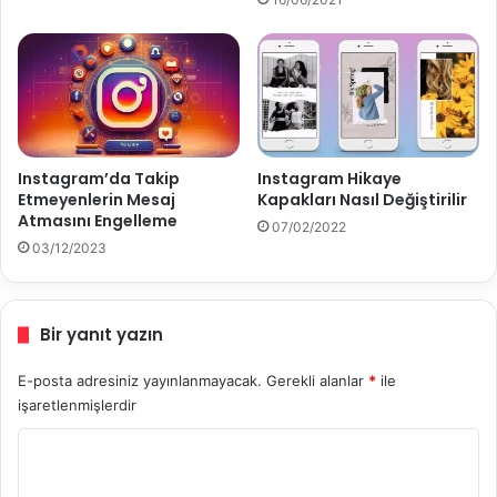
u
l
l
a
n
ı
l
ı
Instagram’da Takip
Instagram Hikaye
r
Etmeyenlerin Mesaj
Kapakları Nasıl Değiştirilir
?
Atmasını Engelleme
07/02/2022
03/12/2023
Bir yanıt yazın
E-posta adresiniz yayınlanmayacak.
Gerekli alanlar
*
ile
işaretlenmişlerdir
Y
o