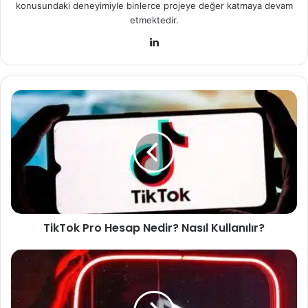
konusundaki deneyimiyle binlerce projeye değer katmaya devam
etmektedir.
Lin
ke
dIn
T
i
k
T
o
k
P
r
o
TikTok Pro Hesap Nedir? Nasıl Kullanılır?
H
e
s
Y
a
o
p
u
N
T