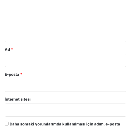
r
u
m
*
Ad
*
E-posta
*
İnternet sitesi
Daha sonraki yorumlarımda kullanılması için adım, e-posta