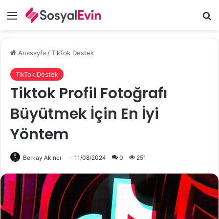
Menü
A
Anasayfa
/
TikTok Destek
TikTok Destek
Tiktok Profil Fotoğrafı
Büyütmek İçin En İyi
Yöntem
Berkay Akıncı
11/08/2024
0
251