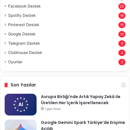
Facebook Destek
25
Spotify Destek
18
Pinterest Destek
15
Google Destek
10
Telegram Destek
9
Clubhouse Destek
4
Oyunlar
2
Son Yazılar
Avrupa Birliği’nde Artık Yapay Zekâ ile
Üretilen Her İçerik İşaretlenecek
1 gün önce
Google Gemini Spark Türkiye’de Erişime
Açıldı