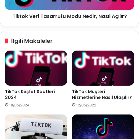
i
e
D
r
Tiktok Veri Tasarrufu Modu Nedir, Nasıl Açılır?
e
i
ğ
T
i
a
ş
s
İlgili Makaleler
t
a
i
r
r
r
m
u
e
f
u
M
o
TikTok Keşfet Saatleri
TikTok Müşteri
d
2024
Hizmetlerine Nasıl Ulaşılır?
u
18/05/2024
12/05/2022
N
e
d
i
r