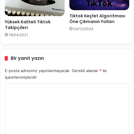
,
N
a
Tiktok Keşfet Algoritması
s
Öne Çıkmanın Yolları
Yüksek Kaliteli Tiktok
ı
Takipçileri
04/12/2024
l
16/04/2021
A
ç
ı
l
Bir yanıt yazın
ı
r
E-posta adresiniz yayınlanmayacak.
Gerekli alanlar
*
ile
?
işaretlenmişlerdir
Y
o
r
u
m
*