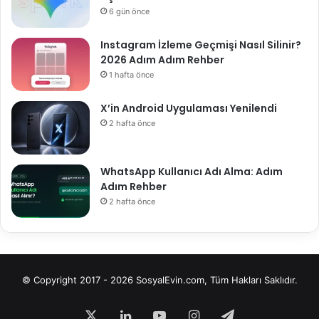
6 gün önce
Instagram İzleme Geçmişi Nasıl Silinir?
2026 Adım Adım Rehber
1 hafta önce
X’in Android Uygulaması Yenilendi
2 hafta önce
WhatsApp Kullanıcı Adı Alma: Adım
Adım Rehber
2 hafta önce
© Copyright 2017 - 2026 SosyalEvin.com, Tüm Hakları Saklıdır.
X
LinkedIn
YouTube
Instagram
Telegram