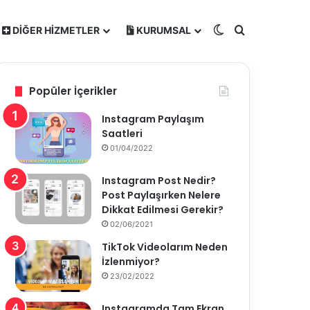
Dış görünümü de
Arama yap ..
DIĞER HIZMETLER
KURUMSAL
Popüler İçerikler
Instagram Paylaşım
Saatleri
01/04/2022
Instagram Post Nedir?
Post Paylaşırken Nelere
Dikkat Edilmesi Gerekir?
02/06/2021
TikTok Videolarım Neden
İzlenmiyor?
23/02/2022
Instagramda Tam Ekran