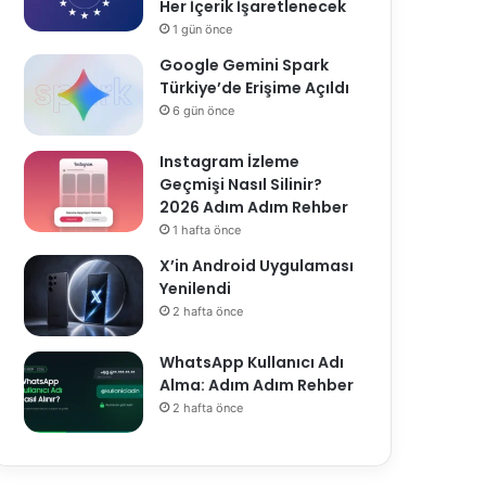
Her İçerik İşaretlenecek
1 gün önce
Google Gemini Spark
Türkiye’de Erişime Açıldı
6 gün önce
Instagram İzleme
Geçmişi Nasıl Silinir?
2026 Adım Adım Rehber
1 hafta önce
X’in Android Uygulaması
Yenilendi
2 hafta önce
WhatsApp Kullanıcı Adı
Alma: Adım Adım Rehber
2 hafta önce