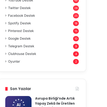
YouTube Destek
48
Twitter Destek
28
Facebook Destek
25
Spotify Destek
18
Pinterest Destek
15
Google Destek
10
Telegram Destek
9
Clubhouse Destek
4
Oyunlar
2
Son Yazılar
Avrupa Birliği’nde Artık
Yapay Zekâ ile Üretilen