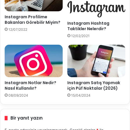
s
ı
l
Instagram Profilime
Y
Bakanları Görebilir Miyim?
Instagram Hashtag
a
Taktikler Nelerdir?
12/07/2022
p
12/02/2021
ı
l
ı
r
?
Instagram Notlar Nedir?
Instagram Satış Yapmak
Nasıl Kullanılır?
için Püf Noktalar (2026)
08/09/2024
15/04/2024
Bir yanıt yazın