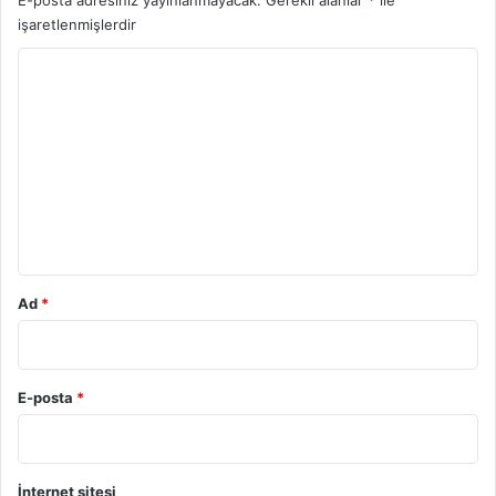
E-posta adresiniz yayınlanmayacak.
Gerekli alanlar
*
ile
işaretlenmişlerdir
Y
o
r
u
m
*
Ad
*
E-posta
*
İnternet sitesi