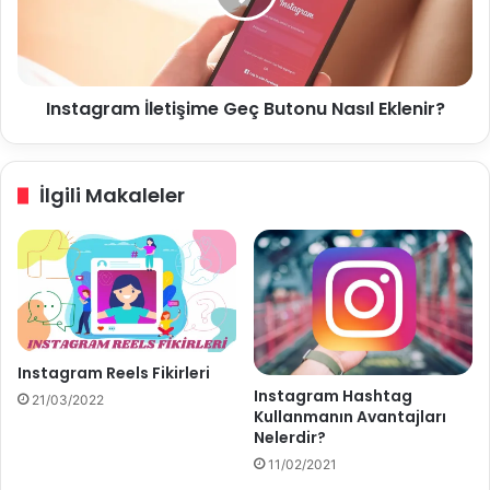
ı
g
S
r
o
a
h
m
b
Instagram İletişime Geç Butonu Nasıl Eklenir?
İ
e
l
t
e
B
t
İlgili Makaleler
ö
i
l
ş
ü
i
m
m
ü
e
G
G
ö
e
r
ç
Instagram Reels Fikirleri
ü
B
Instagram Hashtag
21/03/2022
n
u
Kullanmanın Avantajları
m
t
Nelerdir?
ü
o
11/02/2021
y
n