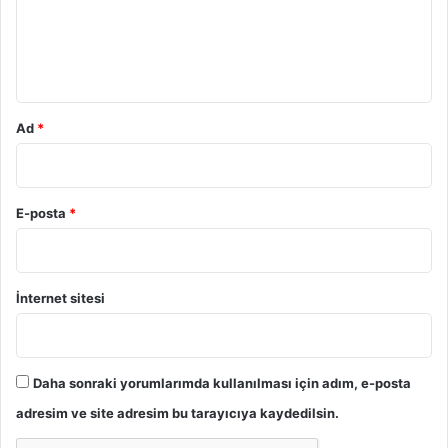
u
m
*
Ad
*
E-posta
*
İnternet sitesi
Daha sonraki yorumlarımda kullanılması için adım, e-posta
adresim ve site adresim bu tarayıcıya kaydedilsin.