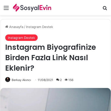
Menü
A
Anasayfa
/
Instagram Destek
Instagram Destek
Instagram Biyografinize
Birden Fazla Link Nasıl
Eklenir?
Berkay Akıncı
11/08/2021
2
156