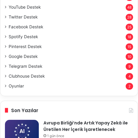
YouTube Destek
48
Twitter Destek
28
Facebook Destek
25
Spotify Destek
18
Pinterest Destek
15
Google Destek
10
Telegram Destek
9
Clubhouse Destek
4
Oyunlar
2
Son Yazılar
Avrupa Birliği’nde Artık Yapay Zekâ ile
Üretilen Her İçerik İşaretlenecek
1 gün önce