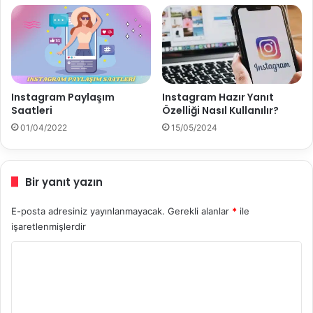
o
u
r
N
?
a
s
ı
l
E
Instagram Paylaşım
Instagram Hazır Yanıt
k
Saatleri
Özelliği Nasıl Kullanılır?
l
01/04/2022
15/05/2024
e
n
i
Bir yanıt yazın
r
?
E-posta adresiniz yayınlanmayacak.
Gerekli alanlar
*
ile
işaretlenmişlerdir
Y
o
r