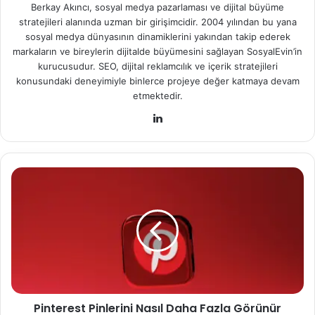
Berkay Akıncı, sosyal medya pazarlaması ve dijital büyüme
stratejileri alanında uzman bir girişimcidir. 2004 yılından bu yana
sosyal medya dünyasının dinamiklerini yakından takip ederek
markaların ve bireylerin dijitalde büyümesini sağlayan SosyalEvin’in
kurucusudur. SEO, dijital reklamcılık ve içerik stratejileri
konusundaki deneyimiyle binlerce projeye değer katmaya devam
etmektedir.
Lin
ke
dIn
P
i
n
t
e
r
e
s
t
Pinterest Pinlerini Nasıl Daha Fazla Görünür
P