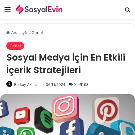
Menü
A
Anasayfa
/
Genel
Genel
Sosyal Medya İçin En Etkili
İçerik Stratejileri
Berkay Akıncı
06/11/2024
0
93