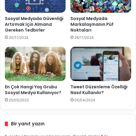
a
i
G
k
ö
l
Sosyal Medyada Güvenliği
Sosyal Medyada
r
e
Artırmak İçin Almanız
Markalaşmanın Püf
ü
r
Gereken Tedbirler
Noktaları
n
i
20/11/2024
26/11/2024
ü
n
r
i
K
A
ı
n
l
a
a
l
b
i
i
z
En Çok Hangi Yaş Grubu
Tweet Düzenleme Özelliği
l
E
Sosyal Medya Kullanıyor?
Nasıl Kullanılır?
i
t
25/05/2022
05/04/2024
r
m
i
e
m
n
?
i
Bir yanıt yazın
n
Ö