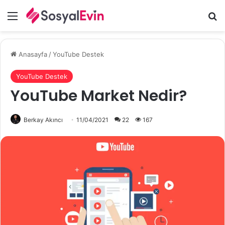
Menü
A
Anasayfa
/
YouTube Destek
YouTube Destek
YouTube Market Nedir?
Berkay Akıncı
11/04/2021
22
167