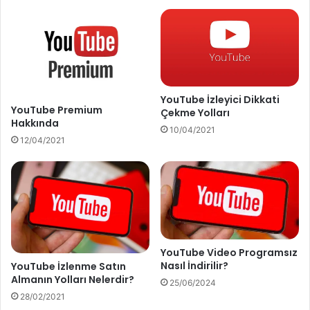
m
H
e
a
Y
k
o
k
l
ı
l
n
a
d
YouTube İzleyici Dikkati
r
a
YouTube Premium
Çekme Yolları
ı
Hakkında
10/04/2021
12/04/2021
YouTube Video Programsız
Nasıl İndirilir?
YouTube İzlenme Satın
Almanın Yolları Nelerdir?
25/06/2024
28/02/2021