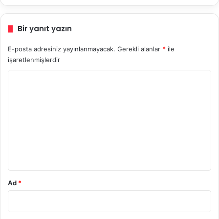
Bir yanıt yazın
E-posta adresiniz yayınlanmayacak.
Gerekli alanlar
*
ile
işaretlenmişlerdir
Y
o
r
u
m
*
Ad
*