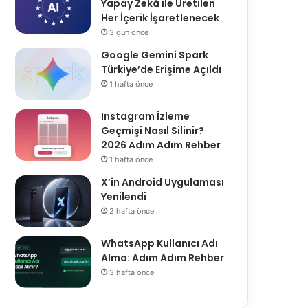
Yapay Zekâ ile Üretilen
Her İçerik İşaretlenecek
3 gün önce
Google Gemini Spark
Türkiye’de Erişime Açıldı
1 hafta önce
Instagram İzleme
Geçmişi Nasıl Silinir?
2026 Adım Adım Rehber
1 hafta önce
X’in Android Uygulaması
Yenilendi
2 hafta önce
WhatsApp Kullanıcı Adı
Alma: Adım Adım Rehber
3 hafta önce