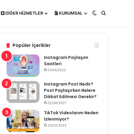
Dış görünümü de
Arama yap ..
DIĞER HIZMETLER
KURUMSAL
Popüler İçerikler
Instagram Paylaşım
Saatleri
01/04/2022
Instagram Post Nedir?
Post Paylaşırken Nelere
Dikkat Edilmesi Gerekir?
02/06/2021
TikTok Videolarım Neden
İzlenmiyor?
23/02/2022