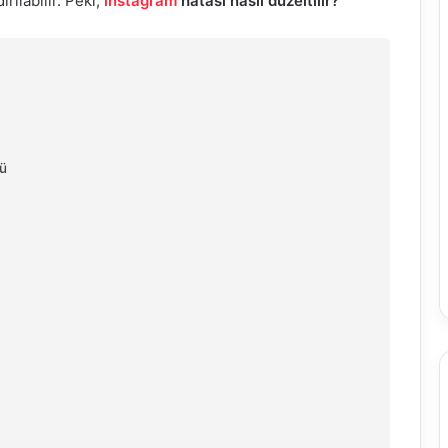
rılabilir. Peki,
ınstagram
hatası nasıl düzeltilir?
ü