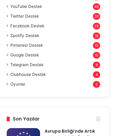
YouTube Destek
48
Twitter Destek
28
Facebook Destek
25
Spotify Destek
18
Pinterest Destek
15
Google Destek
10
Telegram Destek
9
Clubhouse Destek
4
Oyunlar
2
Son Yazılar
Avrupa Birliği’nde Artık