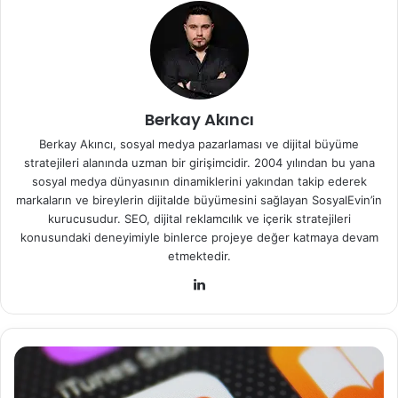
Berkay Akıncı
Berkay Akıncı, sosyal medya pazarlaması ve dijital büyüme
stratejileri alanında uzman bir girişimcidir. 2004 yılından bu yana
sosyal medya dünyasının dinamiklerini yakından takip ederek
markaların ve bireylerin dijitalde büyümesini sağlayan SosyalEvin’in
kurucusudur. SEO, dijital reklamcılık ve içerik stratejileri
konusundaki deneyimiyle binlerce projeye değer katmaya devam
etmektedir.
Lin
ke
dIn
Y
o
u