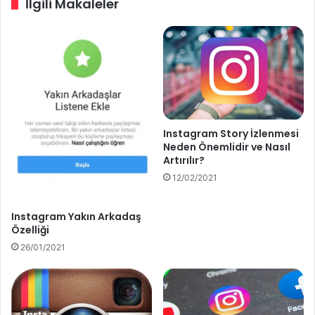
İlgili Makaleler
r
n
a
m
K
e
a
S
z
a
a
y
n
ı
m
s
a
ı
Instagram Story İzlenmesi
k
A
Neden Önemlidir ve Nasıl
r
Artırılır?
t
12/02/2021
ı
r
m
Instagram Yakın Arkadaş
a
Özelliği
n
26/01/2021
ı
n
Y
o