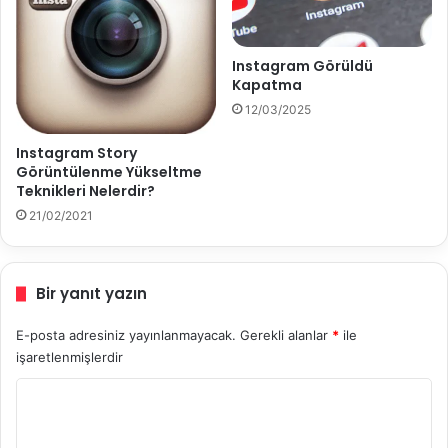
l
l
a
Instagram Görüldü
r
Kapatma
ı
12/03/2025
Instagram Story
Görüntülenme Yükseltme
Teknikleri Nelerdir?
21/02/2021
Bir yanıt yazın
E-posta adresiniz yayınlanmayacak.
Gerekli alanlar
*
ile
işaretlenmişlerdir
Y
o