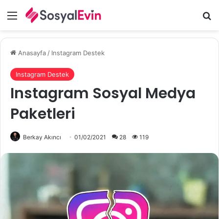
Menü
A
Anasayfa
/
Instagram Destek
Instagram Destek
Instagram Sosyal Medya
Paketleri
Berkay Akıncı
01/02/2021
28
119