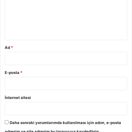
r
u
m
*
Ad
*
E-posta
*
İnternet sitesi
Daha sonraki yorumlarımda kullanılması için adım, e-posta
adresim ve site adresim bu tarayıcıya kaydedilsin.