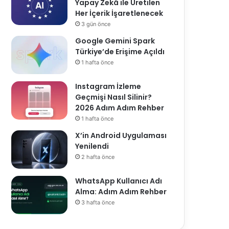
Yapay Zekâ ile Üretilen
Her İçerik İşaretlenecek
3 gün önce
Google Gemini Spark
Türkiye’de Erişime Açıldı
1 hafta önce
Instagram İzleme
Geçmişi Nasıl Silinir?
2026 Adım Adım Rehber
1 hafta önce
X’in Android Uygulaması
Yenilendi
2 hafta önce
WhatsApp Kullanıcı Adı
Alma: Adım Adım Rehber
3 hafta önce