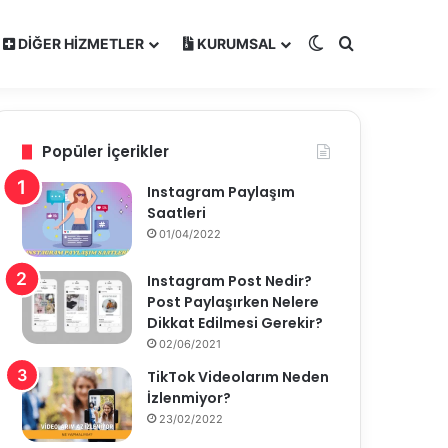
Dış görünümü de
Arama yap ..
DIĞER HIZMETLER
KURUMSAL
Popüler İçerikler
Instagram Paylaşım
Saatleri
01/04/2022
Instagram Post Nedir?
Post Paylaşırken Nelere
Dikkat Edilmesi Gerekir?
02/06/2021
TikTok Videolarım Neden
İzlenmiyor?
23/02/2022