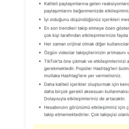
Kaliteli paylaşımlarına gelen reaksiyonlarda
paylaşımlarını beğenmenizde etkileşiminizi
İyi olduğunu düşündüğünüz içerikleri mesa
En son trendleri takip etmeye özen göste
çok kişi tarafından etkileşimlerinize fayda
Her zaman orijinal olmak diğer kullanıcıla
Özgün videolar takipçilerinizin artmasını ve
TikTok’ta öne çıkmak ve etkileşimlerinizi a
gerekmektedir. Popüler Hashtag’leri bulmak
mutlaka Hashtag’lere yer vermelisiniz.
Daha kaliteli içerikler oluşturmak için kend
daha birçok gerekli aksesuarı kullanmalısın
Dolayısıyla etkileşimleriniz de artacaktır.
Hesabınızın görünümü etkileşiminiz için çok
takip etmemektedirler. Çok takipçisi olanl