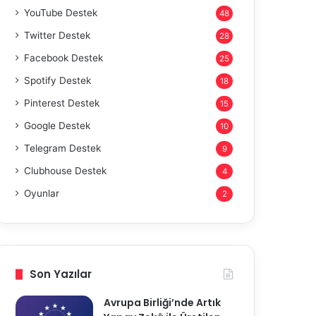
YouTube Destek
48
Twitter Destek
28
Facebook Destek
25
Spotify Destek
18
Pinterest Destek
15
Google Destek
10
Telegram Destek
9
Clubhouse Destek
4
Oyunlar
2
Son Yazılar
Avrupa Birliği’nde Artık