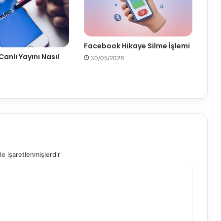
i
N
e
Z
Facebook Hikaye Silme İşlemi
a
anlı Yayını Nasıl
m
30/05/2026
a
n
K
a
l
k
a
r
?
le işaretlenmişlerdir