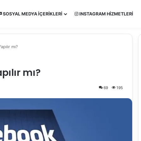
SOSYAL MEDYA İÇERIKLERI
INSTAGRAM HIZMETLERI
apılır mı?
pılır mı?
69
195