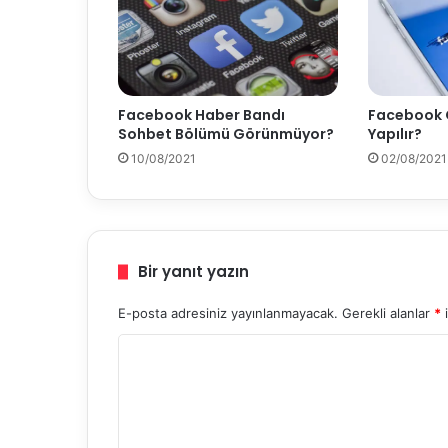
ş
Ö
z
e
l
Facebook C
Facebook Haber Bandı
l
Yapılır?
Sohbet Bölümü Görünmüyor?
i
ğ
02/08/2021
10/08/2021
i
Bir yanıt yazın
E-posta adresiniz yayınlanmayacak.
Gerekli alanlar
*
i
Y
o
r
u