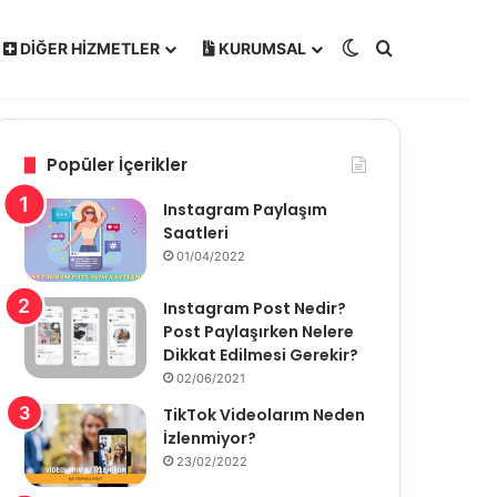
Dış görünümü de
Arama yap ..
DIĞER HIZMETLER
KURUMSAL
Popüler İçerikler
Instagram Paylaşım
Saatleri
01/04/2022
Instagram Post Nedir?
Post Paylaşırken Nelere
Dikkat Edilmesi Gerekir?
02/06/2021
TikTok Videolarım Neden
İzlenmiyor?
23/02/2022