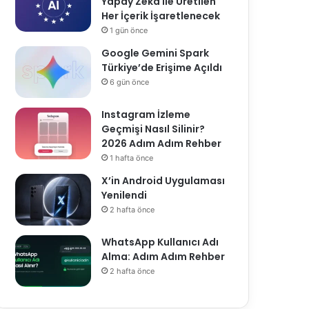
Yapay Zekâ ile Üretilen
Her İçerik İşaretlenecek
1 gün önce
Google Gemini Spark
Türkiye’de Erişime Açıldı
6 gün önce
Instagram İzleme
Geçmişi Nasıl Silinir?
2026 Adım Adım Rehber
1 hafta önce
X’in Android Uygulaması
Yenilendi
2 hafta önce
WhatsApp Kullanıcı Adı
Alma: Adım Adım Rehber
2 hafta önce