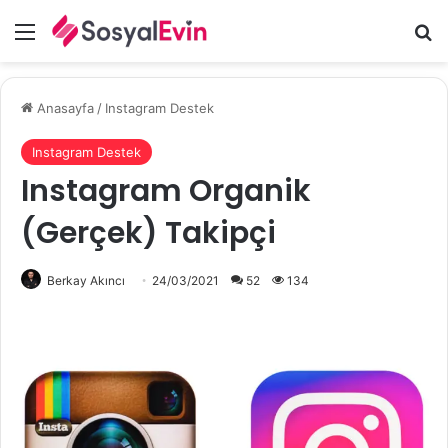
Menü
A
Anasayfa
/
Instagram Destek
Instagram Destek
Instagram Organik
(Gerçek) Takipçi
Berkay Akıncı
24/03/2021
52
134