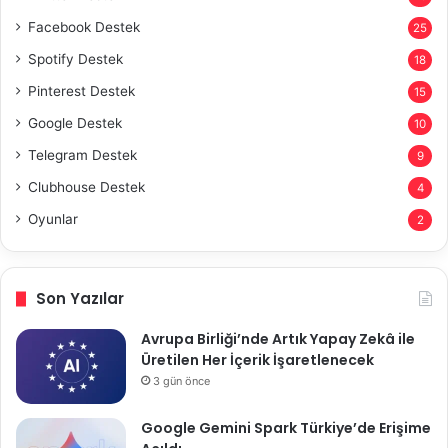
Facebook Destek
25
Spotify Destek
18
Pinterest Destek
15
Google Destek
10
Telegram Destek
9
Clubhouse Destek
4
Oyunlar
2
Son Yazılar
Avrupa Birliği’nde Artık Yapay Zekâ ile
Üretilen Her İçerik İşaretlenecek
3 gün önce
Google Gemini Spark Türkiye’de Erişime