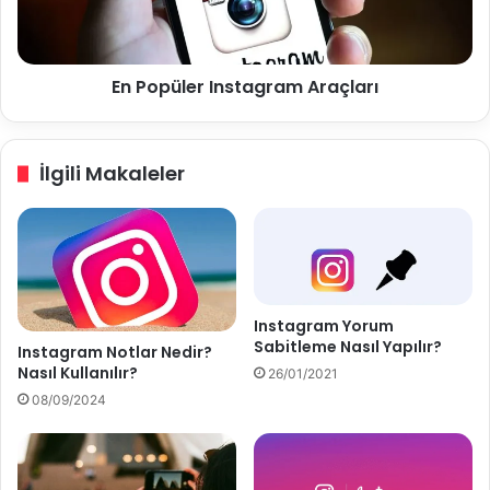
p
l
ç
e
i
r
En Popüler Instagram Araçları
A
I
n
n
a
s
l
t
İlgili Makaleler
i
a
z
g
i
r
a
m
A
r
Instagram Yorum
a
Sabitleme Nasıl Yapılır?
Instagram Notlar Nedir?
ç
Nasıl Kullanılır?
26/01/2021
l
08/09/2024
a
r
ı