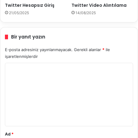
Twitter Hesapsız Giriş
Twitter Video Alıntılama
l
ı
21/05/2025
14/08/2025
r
?
Bir yanıt yazın
E-posta adresiniz yayınlanmayacak.
Gerekli alanlar
*
ile
işaretlenmişlerdir
Y
o
r
u
m
*
Ad
*