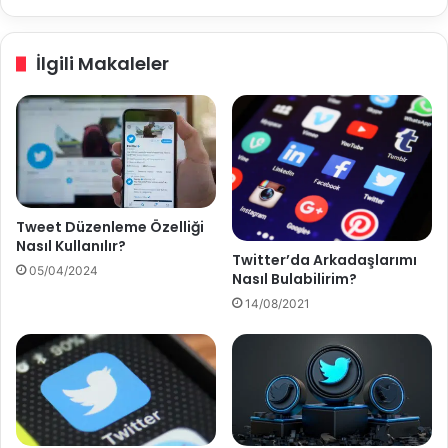
ç
u
ı
k
l
a
İlgili Makaleler
ı
r
r
ı
?
K
a
y
d
ı
r
Tweet Düzenleme Özelliği
m
Nasıl Kullanılır?
a
Twitter’da Arkadaşlarımı
05/04/2024
Nasıl Bulabilirim?
N
a
14/08/2021
s
ı
l
Y
a
p
ı