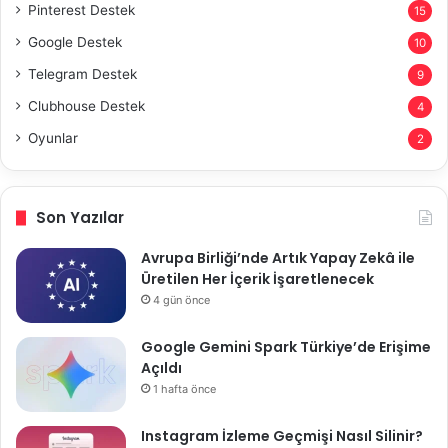
Pinterest Destek
15
Google Destek
10
Telegram Destek
9
Clubhouse Destek
4
Oyunlar
2
Son Yazılar
Avrupa Birliği’nde Artık Yapay Zekâ ile
Üretilen Her İçerik İşaretlenecek
4 gün önce
Google Gemini Spark Türkiye’de Erişime
Açıldı
1 hafta önce
Instagram İzleme Geçmişi Nasıl Silinir?