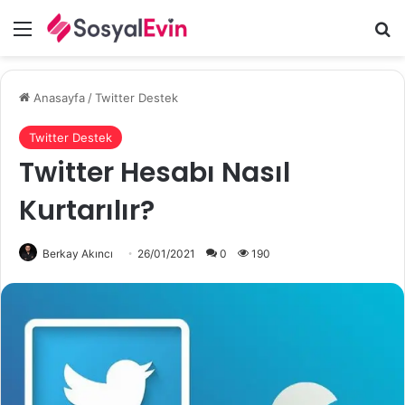
Menü
A
Anasayfa
/
Twitter Destek
Twitter Destek
Twitter Hesabı Nasıl
Kurtarılır?
Berkay Akıncı
26/01/2021
0
190