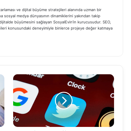
rlaması ve dijital büyüme stratejileri alanında uzman bir
ana sosyal medya dünyasının dinamiklerini yakından takip
 dijitalde büyümesini sağlayan SosyalEvin’in kurucusudur. SEO,
atejileri konusundaki deneyimiyle binlerce projeye değer katmaya
T
w
i
t
t
e
r
'
d