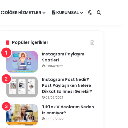
Dış görünümü de
Arama yap ..
DIĞER HIZMETLER
KURUMSAL
Popüler İçerikler
Instagram Paylaşım
Saatleri
01/04/2022
Instagram Post Nedir?
Post Paylaşırken Nelere
Dikkat Edilmesi Gerekir?
02/06/2021
TikTok Videolarım Neden
İzlenmiyor?
23/02/2022