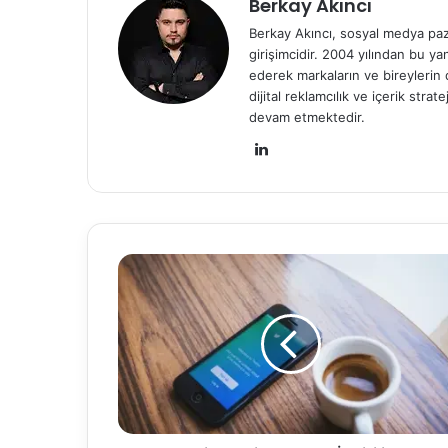
Berkay Akıncı
Berkay Akıncı, sosyal medya paza
girişimcidir. 2004 yılından bu y
ederek markaların ve bireylerin
dijital reklamcılık ve içerik str
devam etmektedir.
Lin
ke
dIn
T
w
i
t
t
e
r
V
i