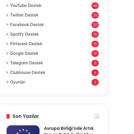
YouTube Destek
48
Twitter Destek
28
Facebook Destek
25
Spotify Destek
18
Pinterest Destek
15
Google Destek
10
Telegram Destek
9
Clubhouse Destek
4
Oyunlar
2
Son Yazılar
Avrupa Birliği’nde Artık