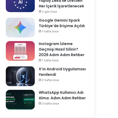
Yapay Zekâ ile Üretilen
Her İçerik İşaretlenecek
2 gün önce
Google Gemini Spark
Türkiye’de Erişime Açıldı
1 hafta önce
Instagram İzleme
Geçmişi Nasıl Silinir?
2026 Adım Adım Rehber
1 hafta önce
X’in Android Uygulaması
Yenilendi
2 hafta önce
WhatsApp Kullanıcı Adı
Alma: Adım Adım Rehber
3 hafta önce